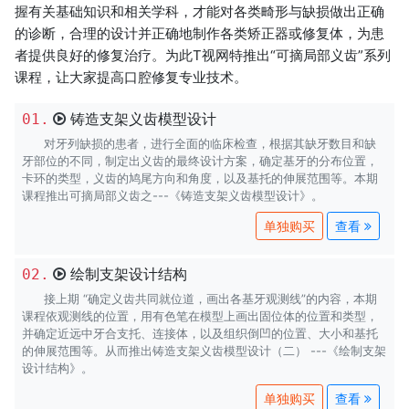
握有关基础知识和相关学科，才能对各类畸形与缺损做出正确
的诊断，合理的设计并正确地制作各类矫正器或修复体，为患
者提供良好的修复治疗。为此T视网特推出“可摘局部义齿”系列
课程，让大家提高口腔修复专业技术。
铸造支架义齿模型设计
01.
对牙列缺损的患者，进行全面的临床检查，根据其缺牙数目和缺
牙部位的不同，制定出义齿的最终设计方案，确定基牙的分布位置，
卡环的类型，义齿的鸠尾方向和角度，以及基托的伸展范围等。本期
课程推出可摘局部义齿之---《铸造支架义齿模型设计》。
查看
绘制支架设计结构
02.
接上期 “确定义齿共同就位道，画出各基牙观测线”的内容，本期
课程依观测线的位置，用有色笔在模型上画出固位体的位置和类型，
并确定近远中牙合支托、连接体，以及组织倒凹的位置、大小和基托
的伸展范围等。从而推出铸造支架义齿模型设计（二） ---《绘制支架
设计结构》。
查看