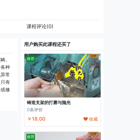
课程评论
(0)
用户购买此课程还买了
推荐
范畴。
作各种
或异常
。只有
器或修
铸造支架的打磨与抛光
0
条评价
￥18.00
收藏
推荐