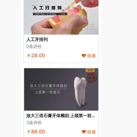
人工牙排列
0
条评价
￥28.00
收藏
放大三倍石膏牙体雕刻 上颌第一前磨牙
3
条评价
￥88.00
收藏