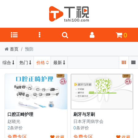
0
首页
预防
综合
热门
价格
最新
口腔正畸护理
刷牙与牙刷
赵晓光
日本牙周病学会
2
条评价
0
条评价
免费专区
免费专区
收藏
收藏